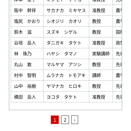
阪中 幹祥
サカナカ ミキヤス
准教授
農学部
塩尻 かおり
シオジリ カオリ
教授
農学部
鈴木 滋
スズキ シゲル
教授
国際学
谷垣 岳人
タニガキ タケト
准教授
政策学
林 珠乃
ハヤシ タマノ
実験講師
先端理
丸山 敦
マルヤマ アツシ
教授
先端理
村中 智明
ムラナカ トモアキ
講師
農学部
山中 裕樹
ヤマナカ ヒロキ
教授
先端理
横田 岳人
ヨコタ タケト
准教授
先端理
1
2
›