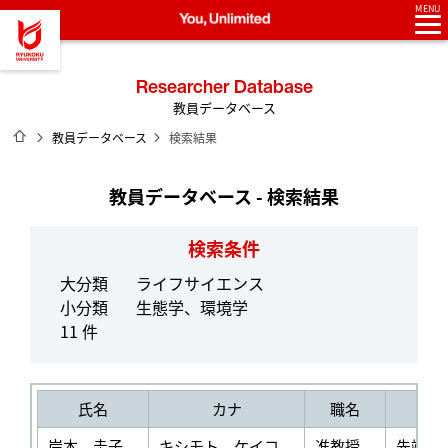
MENU
龍谷大学 You, Unlimited
Researcher Database
教員データベース
ホーム
教員データベース
検索結果
教員データベース - 検索結果
検索条件
大分類
ライフサイエンス
小分類
生態学、環境学
11 件
氏名
カナ
職名
岸本 圭子
キシモト ケイコ
准教授
先端理