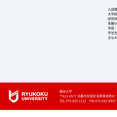
入試
大学
研究
各種
学部
学生
主な
龍谷大学
〒612-8577 京都市伏見区深草塚本町67
TEL 075-642-1111 FAX 075-642-8867