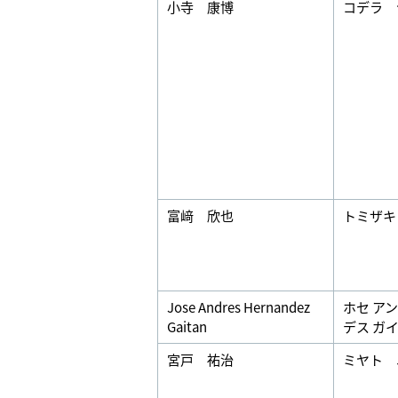
小寺 康博
コデラ 
富﨑 欣也
トミザキ
Jose Andres Hernandez
ホセ ア
Gaitan
デス ガ
宮戸 祐治
ミヤト 