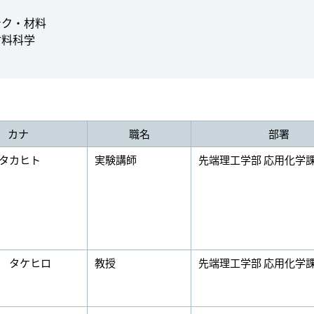
テク・材料
材料科学
カナ
職名
部署
タカヒト
実験講師
先端理工学部 応用化学
 タケヒロ
教授
先端理工学部 応用化学