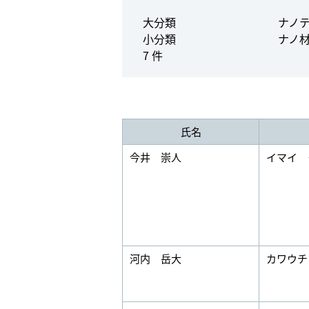
大分類
ナノ
小分類
ナノ
7 件
氏名
今井 崇人
イマイ 
河内 岳大
カワウチ