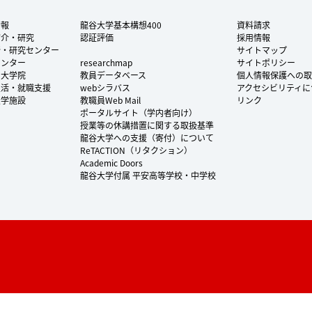
情報
龍谷大学基本構想400
資料請求
紹介・研究
認証評価
採用情報
所・研究センター
サイトマップ
センター
researchmap
サイトポリシー
・大学院
教員データベース
個人情報保護への取
生活・就職支援
webシラバス
アクセシビリティに
大学施設
教職員Web Mail
リンク
ポータルサイト（学内者向け）
授業等の休講措置に関する取扱基準
龍谷大学への支援（寄付）について
ReTACTION（リタクション）
Academic Doors
龍谷大学付属 平安高等学校・中学校