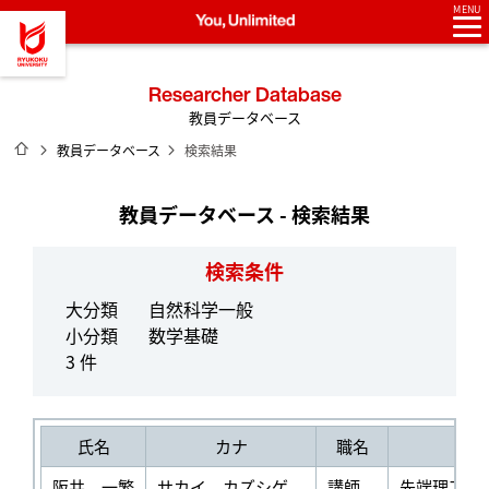
MENU
龍谷大学 You, Unlimited
Researcher Database
教員データベース
ホーム
教員データベース
検索結果
教員データベース - 検索結果
検索条件
大分類
自然科学一般
小分類
数学基礎
3 件
氏名
カナ
職名
阪井 一繁
サカイ カズシゲ
講師
先端理工学