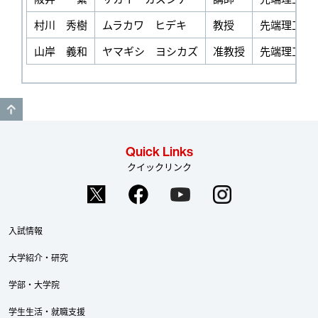
村川 秀樹
ムラカワ ヒデキ
教授
先端理工学
山岸 義和
ヤマギシ ヨシカズ
准教授
先端理工学
GO TO TOP
Quick Links
クイックリンク
入試情報
大学紹介・研究
学部・大学院
学生生活・就職支援
Twitter
Facebook
YouTube