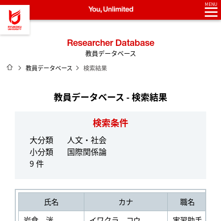
MENU
龍谷大学 You, Unlimited
Researcher Database
教員データベース
ホーム
教員データベース
検索結果
教員データベース - 検索結果
検索条件
大分類
人文・社会
小分類
国際関係論
9 件
氏名
カナ
職名
岩倉 洸
イワクラ コウ
実習助手
社