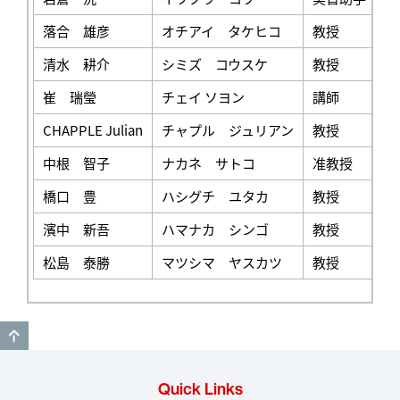
落合 雄彦
オチアイ タケヒコ
教授
法
清水 耕介
シミズ コウスケ
教授
国
崔 瑞瑩
チェイ ソヨン
講師
国
CHAPPLE Julian
チャプル ジュリアン
教授
国
中根 智子
ナカネ サトコ
准教授
国
橋口 豊
ハシグチ ユタカ
教授
法
濱中 新吾
ハマナカ シンゴ
教授
法
松島 泰勝
マツシマ ヤスカツ
教授
経
GO TO TOP
Quick Links