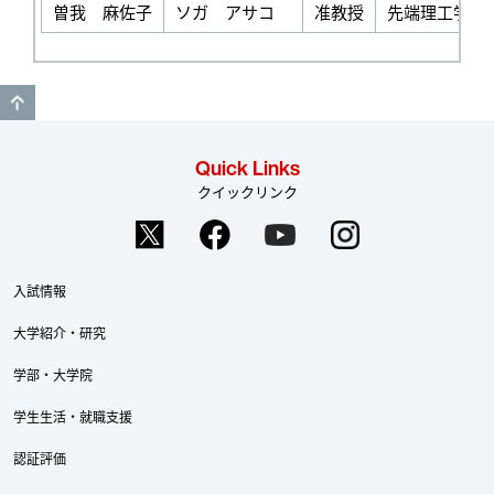
曽我 麻佐子
ソガ アサコ
准教授
先端理工学部
GO TO TOP
Quick Links
クイックリンク
入試情報
大学紹介・研究
学部・大学院
Twitter
Facebook
YouTube
学生生活・就職支援
認証評価