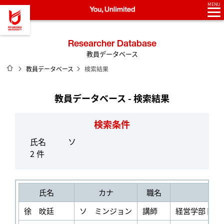
MENU
龍谷大学 You, Unlimited
Researcher Database
教員データベース
ホーム
教員データベース
検索結果
教員データベース - 検索結果
検索条件
氏名
ソ
2 件
氏名
カナ
職名
徐 旼廷
ソ ミンジョン
講師
経営学部 商学