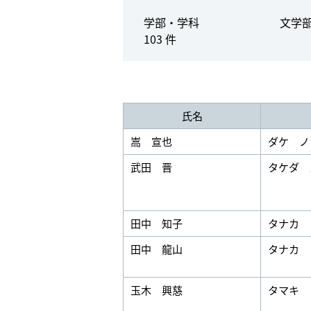
学部・学科
文学
103 件
氏名
嵩 宣也
ダケ ノ
武田 晋
タケダ 
田中 知子
タナカ 
田中 龍山
タナカ 
玉木 興慈
タマキ 