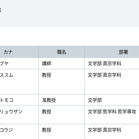
部
カナ
職名
部署
ブヤ
講師
文学部 真宗学科
ススム
教授
文学部 真宗学科
トモコ
准教授
文学部
リュウザン
教授
文学部 哲学科 哲学専攻
コウジ
教授
文学部 真宗学科