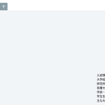
GO TO TOP
入試
大学
研究
各種
学部
学生
主な