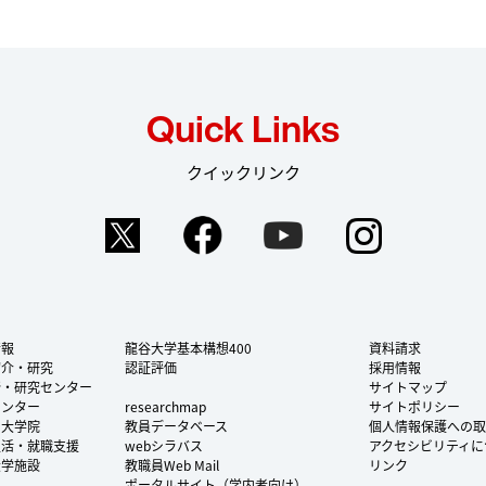
Quick Links
クイックリンク
Twitter
Facebook
YouTube
Instag
情報
龍谷大学基本構想400
資料請求
紹介・研究
認証評価
採用情報
所・研究センター
サイトマップ
センター
researchmap
サイトポリシー
・大学院
教員データベース
個人情報保護への取
生活・就職支援
webシラバス
アクセシビリティに
大学施設
教職員Web Mail
リンク
ポータルサイト（学内者向け）